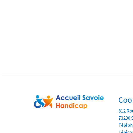
Coo
812 Rou
73230 
Télépho
Télécop