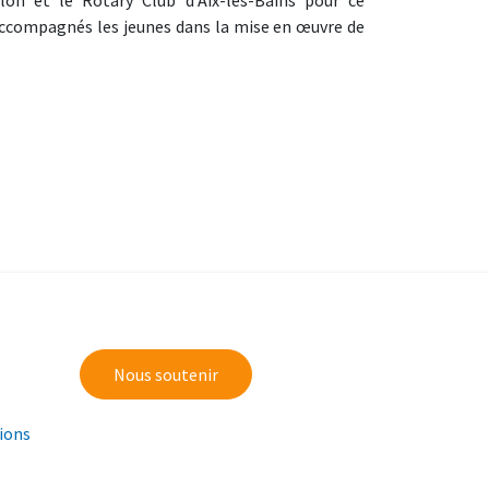
on et le Rotary Club d’Aix-les-Bains pour ce
 accompagnés les jeunes dans la mise en œuvre de
Nous soutenir
tions