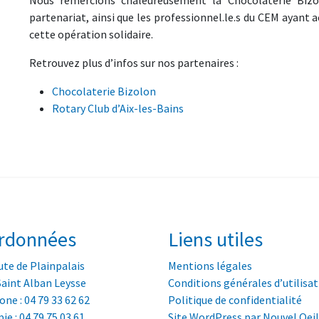
Nous remercions chaleureusement la Chocolaterie Bizol
partenariat, ainsi que les professionnel.le.s du CEM ayant
cette opération solidaire.
Retrouvez plus d’infos sur nos partenaires :
Chocolaterie Bizolon
Rotary Club d’Aix-les-Bains
rdonnées
Liens utiles
te de Plainpalais
Mentions légales
Saint Alban Leysse
Conditions générales d’utilisa
ne : 04 79 33 62 62
Politique de confidentialité
ie : 04 79 75 03 61
Site WordPress par Nouvel Oeil